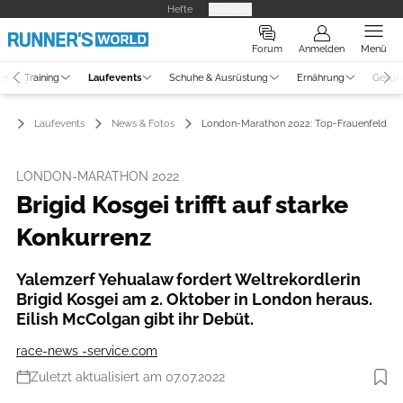
Hefte
Produkte
Forum
Anmelden
Menü
ne
Training
Laufevents
Schuhe & Ausrüstung
Ernährung
Gesun
Laufevents
News & Fotos
London-Marathon 2022: Top-Frauenfeld am
LONDON-MARATHON 2022
Brigid Kosgei trifft auf starke
Konkurrenz
Yalemzerf Yehualaw fordert Weltrekordlerin
Brigid Kosgei am 2. Oktober in London heraus.
Eilish McColgan gibt ihr Debüt.
race-news -service.com
Zuletzt aktualisiert am 07.07.2022
Foto: Virgin Money London Marathon