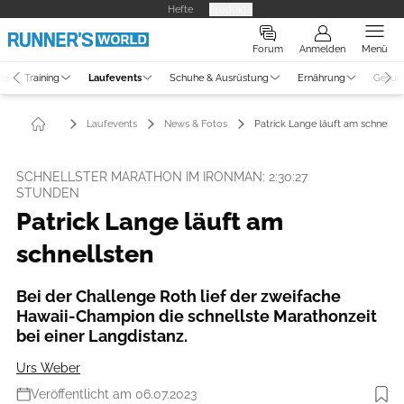
Hefte
Produkte
Forum
Anmelden
Menü
ne
Training
Laufevents
Schuhe & Ausrüstung
Ernährung
Gesun
Laufevents
News & Fotos
Patrick Lange läuft am schnellste
SCHNELLSTER MARATHON IM IRONMAN: 2:30:27
STUNDEN
Patrick Lange läuft am
schnellsten​
Bei der Challenge Roth lief der zweifache
Hawaii-Champion die schnellste Marathonzeit
bei einer Langdistanz.
Urs Weber
Veröffentlicht am 06.07.2023
Foto: Marcel Hilger Photography