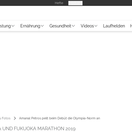
Hefte
Produkte
üstung
Ernährung
Gesundheit
Videos
Laufhelden
 Fotos
Amanal Petros peilt beim Debüt die Olympia-Norm an
A UND FUKUOKA MARATHON 2019