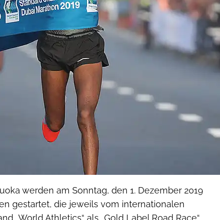
kuoka werden am Sonntag, den 1. Dezember 2019
n gestartet, die jeweils vom internationalen
and „World Athletics“ als „Gold Label Road Race“