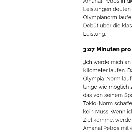
Amanal Petros in di
Leistungen deuten 
Olympianorm laufen 
Debüt über die kla
Leistung.
3:07 Minuten pr
„Ich werde mich an
Kilometer laufen. D
Olympia-Norm laufe
lange wie möglich z
das von seinem Spo
Tokio-Norm schaffe, 
kein Muss. Wenn ic
Ziel komme, werde i
Amanal Petros mit e