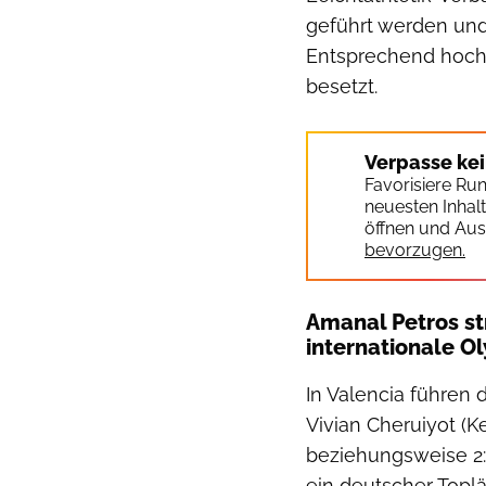
geführt werden und
Entsprechend hochk
besetzt.
Verpasse ke
Favorisiere Ru
neuesten Inhal
öffnen und Aus
bevorzugen.
Amanal Petros st
internationale 
In Valencia führen 
Vivian Cheruiyot (K
beziehungsweise 2:1
ein deutscher Toplä