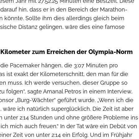
esem Jahr mit 27:52,25 Minuten eine Bestzeit. Diese
darauf hin, dass er in den Bereich der Marathon-
könnte. Sollte ihm dies allerdings gleich beim
ssische Distanz gelingen, wäre dies eine famose
o Kilometer zum Erreichen der Olympia-Norm
 die Pacemaker hängen, die 3:07 Minuten pro
as ist exakt der Kilometerschnitt, den man für die
n muss. Ich werde versuchen, dieser Gruppe so
u folgen“, sagte Amanal Petros in einem Interview,
nsor „Burg-Wächter“ geführt wurde. „Wenn ich die
wäre ich natürlich superglücklich. Die Zeit ist aber
h unter 2:14 Stunden und ohne größere Probleme ins
ch mich auch freuen.“ In der Tat wäre ein Debüt von
iner Zeit von unter 2:14 ein Erfolg. Und im Frühjahr