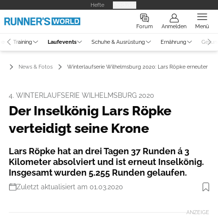
Hefte
Produkte
Forum
Anmelden
Menü
ne
Training
Laufevents
Schuhe & Ausrüstung
Ernährung
Gesun
ts
News & Fotos
Winterlaufserie Wilhelmsburg 2020: Lars Röpke erneuter Ins
4. WINTERLAUFSERIE WILHELMSBURG 2020
Der Inselkönig Lars Röpke
verteidigt seine Krone
Lars Röpke hat an drei Tagen 37 Runden á 3
Kilometer absolviert und ist erneut Inselkönig.
Insgesamt wurden 5.255 Runden gelaufen.
Zuletzt aktualisiert am 01.03.2020
Foto: Heiko Dobrick
ANZEIGE