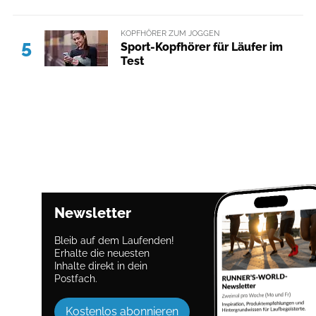
KOPFHÖRER ZUM JOGGEN
5
Sport-Kopfhörer für Läufer im
Test
Newsletter
Bleib auf dem Laufenden!
Erhalte die neuesten
Inhalte direkt in dein
Postfach.
Kostenlos abonnieren