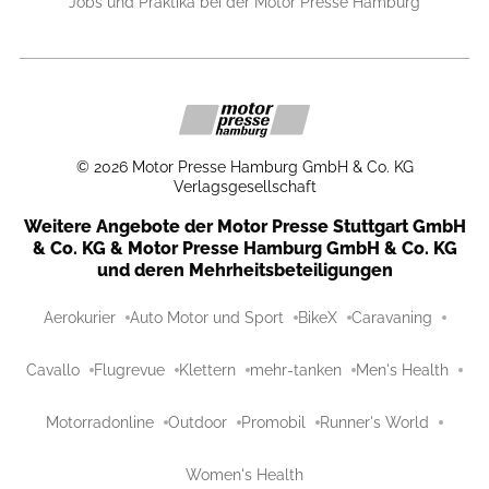
Jobs und Praktika bei der Motor Presse Hamburg
©
2026
Motor Presse Hamburg GmbH & Co. KG
Verlagsgesellschaft
Weitere Angebote der Motor Presse Stuttgart GmbH
& Co. KG & Motor Presse Hamburg GmbH & Co. KG
und deren Mehrheitsbeteiligungen
Aerokurier
Auto Motor und Sport
BikeX
Caravaning
Cavallo
Flugrevue
Klettern
mehr-tanken
Men's Health
Motorradonline
Outdoor
Promobil
Runner's World
Women's Health