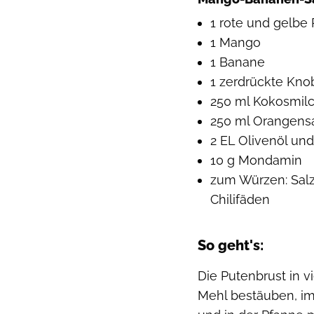
1 rote und gelbe 
1 Mango
1 Banane
1 zerdrückte Kn
250 ml Kokosmil
250 ml Orangensa
2 EL Olivenöl un
10 g Mondamin
zum Würzen: Salz,
Chilifäden
So geht's:
Die Putenbrust in 
Mehl bestäuben, i