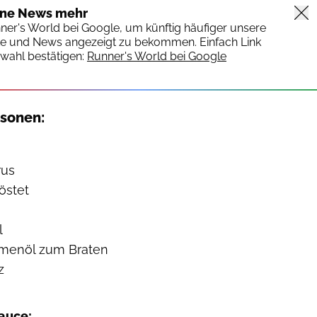
ine News mehr
nner's World bei Google, um künftig häufiger unsere
te und News angezeigt zu bekommen. Einfach Link
wahl bestätigen:
Runner's World bei Google
rsonen:
rus
östet
l
menöl zum Braten
z
auce: