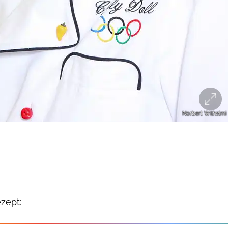
Norbert Wilhelmi
zept: