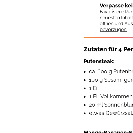
Verpasse ke
Favorisiere Ru
neuesten Inhal
öffnen und Aus
bevorzugen.
Zutaten für 4 Pe
Putensteak:
ca. 600 g Putenb
100 g Sesam, ger
1 Ei
1 EL Vollkornmeh
20 ml Sonnenblu
etwas Gewürzsal
Mango-Bananen-S