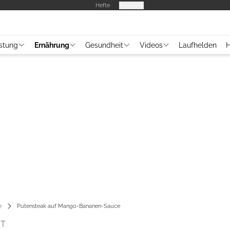
Hefte
Produkte
stung
Ernährung
Gesundheit
Videos
Laufhelden
H
e
Putensteak auf Mango-Bananen-Sauce
HT