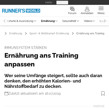
Hefte
Produkte
Forum
Anmelden
Menü
Schuhe & Ausrüstung
Ernährung
Gesundheit
Videos
Laufhe
Ernährung
Sport- & Wettkampf-Ernährung
Ernährung ans Training an
IMMUNSYSTEM STÄRKEN
Ernährung ans Training
anpassen
Wer seine Umfänge steigert, sollte auch daran
denken, den erhöhten Kalorien- und
Nährstoffbedarf zu decken.
Zuletzt aktualisiert am 16.07.2019
Foto: iStockphoto
ANZEIGE