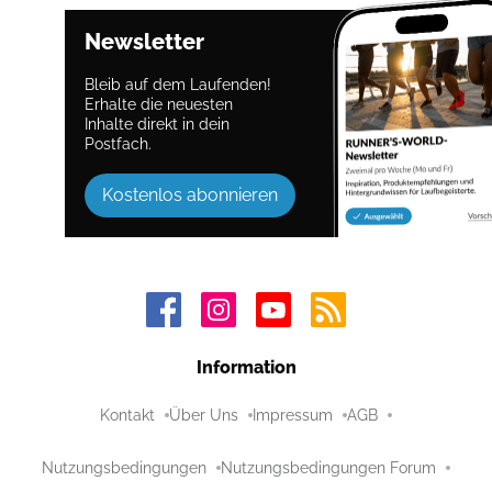
Newsletter
Bleib auf dem Laufenden!
Erhalte die neuesten
Inhalte direkt in dein
Postfach.
Kostenlos abonnieren
Information
Kontakt
Über Uns
Impressum
AGB
Nutzungsbedingungen
Nutzungsbedingungen Forum