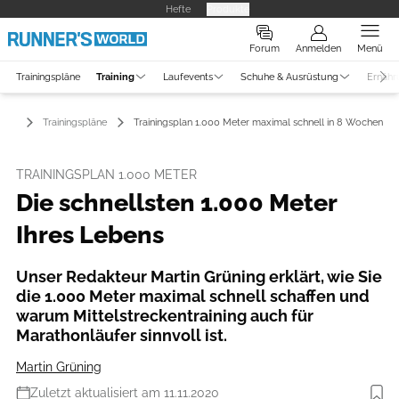
Hefte
Produkte
Forum
Anmelden
Menü
Trainingspläne
Training
Laufevents
Schuhe & Ausrüstung
Ernähr
ning
Trainingspläne
Trainingsplan 1.000 Meter maximal schnell in 8 Wochen
TRAININGSPLAN 1.000 METER
Die schnellsten 1.000 Meter
Ihres Lebens
Unser Redakteur Martin Grüning erklärt, wie Sie
die 1.000 Meter maximal schnell schaffen und
warum Mittelstreckentraining auch für
Marathonläufer sinnvoll ist.
Martin Grüning
Zuletzt aktualisiert am 11.11.2020