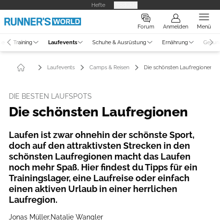
Hefte
Produkte
Forum
Anmelden
Menü
ne
Training
Laufevents
Schuhe & Ausrüstung
Ernährung
Gesun
Laufevents
Camps & Reisen
Die schönsten Laufregionen
DIE BESTEN LAUFSPOTS
Die schönsten Laufregionen
Laufen ist zwar ohnehin der schönste Sport,
doch auf den attraktivsten Strecken in den
schönsten Laufregionen macht das Laufen
noch mehr Spaß. Hier findest du Tipps für ein
Trainingslager, eine Laufreise oder einfach
einen aktiven Urlaub in einer herrlichen
Laufregion.
Jonas Müller
,
Natalie Wangler