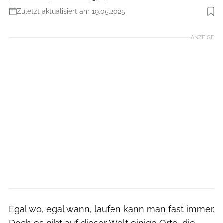
Zuletzt aktualisiert am 19.05.2025
Foto: TVB Warth-Schröcken/Sebastian Stiphout
ANZEIGE
Egal wo, egal wann, laufen kann man fast immer.
Doch es gibt auf dieser Welt einige Orte, die