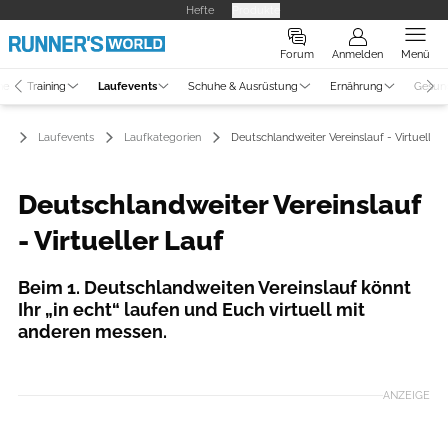
Hefte
Produkte
Forum
Anmelden
Menü
ne
Training
Laufevents
Schuhe & Ausrüstung
Ernährung
Gesun
Laufevents
Laufkategorien
Deutschlandweiter Vereinslauf - Virtueller 
Deutschlandweiter Vereinslauf
- Virtueller Lauf
Beim 1. Deutschlandweiten Vereinslauf könnt
Ihr „in echt“ laufen und Euch virtuell mit
anderen messen.
Foto: VirtualRunners
ANZEIGE