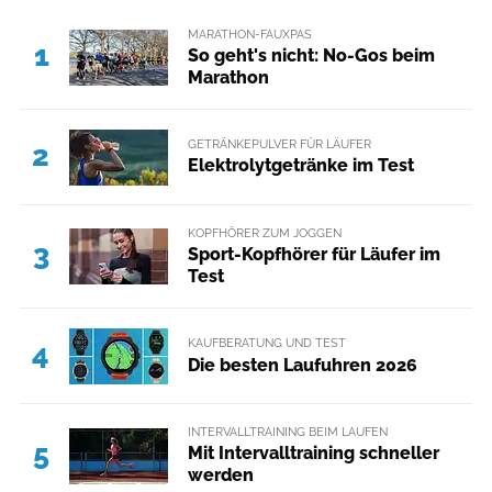
MARATHON-FAUXPAS
1
So geht's nicht: No-Gos beim
Marathon
GETRÄNKEPULVER FÜR LÄUFER
2
Elektrolytgetränke im Test
KOPFHÖRER ZUM JOGGEN
3
Sport-Kopfhörer für Läufer im
Test
KAUFBERATUNG UND TEST
4
Die besten Laufuhren 2026
INTERVALLTRAINING BEIM LAUFEN
5
Mit Intervalltraining schneller
werden