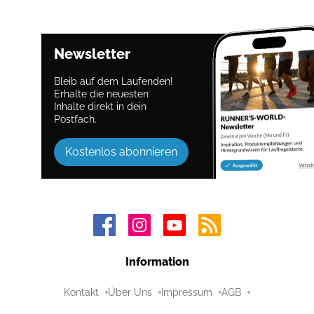
Newsletter
Bleib auf dem Laufenden!
Erhalte die neuesten
Inhalte direkt in dein
Postfach.
Kostenlos abonnieren
Information
Kontakt
Über Uns
Impressum
AGB