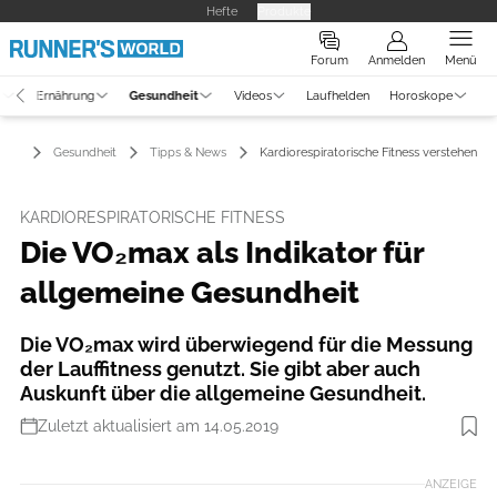
Hefte
Produkte
Forum
Anmelden
Menü
g
Ernährung
Gesundheit
Videos
Laufhelden
Horoskope
Gesundheit
Tipps & News
Kardiorespiratorische Fitness verstehen
KARDIORESPIRATORISCHE FITNESS
Die VO₂max als Indikator für
allgemeine Gesundheit
Die VO₂max wird überwiegend für die Messung
der Lauffitness genutzt. Sie gibt aber auch
Auskunft über die allgemeine Gesundheit.
Zuletzt aktualisiert am 14.05.2019
Foto: iStockphoto
ANZEIGE