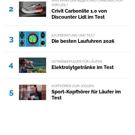
WAS KANN DER 49,99-EURO-CARBONSCHUH
VON LIDL?
2
Crivit Carbonlite 1.0 von
Discounter Lidl im Test
KAUFBERATUNG UND TEST
3
Die besten Laufuhren 2026
GETRÄNKEPULVER FÜR LÄUFER
4
Elektrolytgetränke im Test
KOPFHÖRER ZUM JOGGEN
5
Sport-Kopfhörer für Läufer im
Test