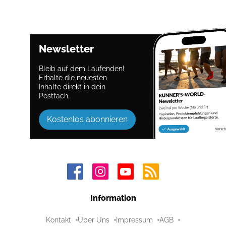
Newsletter
Bleib auf dem Laufenden!
Erhalte die neuesten
Inhalte direkt in dein
Postfach.
Kostenlos abonnieren
Information
Kontakt
Über Uns
Impressum
AGB