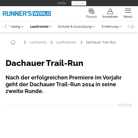
Hefte
Produkte
Forum
Anmelden
Menü
ne
Training
Laufevents
Schuhe & Ausrüstung
Ernährung
Gesun
Laufevents
Laufkalender
Dachauer Trail-Run
Dachauer Trail-Run
Nach der erfolgreichen Premiere im Vorjahr
geht der Dachauer Trail-Run 2014 in seine
zweite Runde.
ANZEIGE