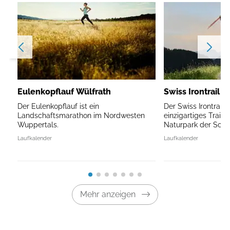
Eulenkopflauf Wülfrath
Swiss Irontrail V
Der Eulenkopflauf ist ein
Der Swiss Irontrail V
Landschaftsmarathon im Nordwesten
einzigartiges Traile
Wuppertals.
Naturpark der Schw
Laufkalender
Laufkalender
Mehr anzeigen