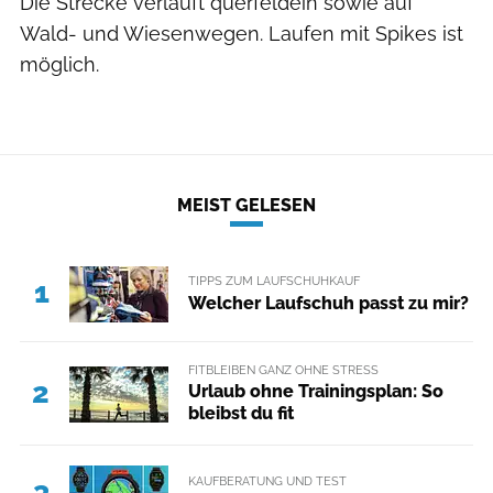
Die Strecke verläuft querfeldein sowie auf
Wald- und Wiesenwegen. Laufen mit Spikes ist
möglich.
MEIST GELESEN
TIPPS ZUM LAUFSCHUHKAUF
1
Welcher Laufschuh passt zu mir?
FITBLEIBEN GANZ OHNE STRESS
2
Urlaub ohne Trainingsplan: So
bleibst du fit
KAUFBERATUNG UND TEST
3