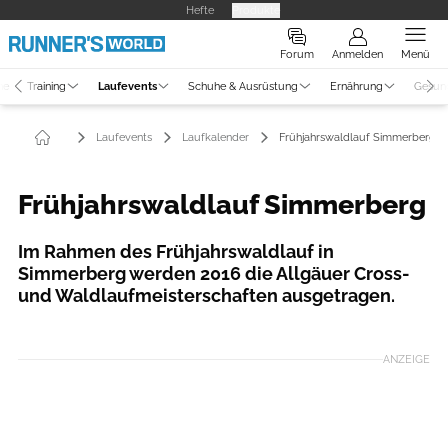
Hefte
Produkte
Forum
Anmelden
Menü
ne
Training
Laufevents
Schuhe & Ausrüstung
Ernährung
Gesun
Laufevents
Laufkalender
Frühjahrswaldlauf Simmerberg
Frühjahrswaldlauf Simmerberg
Im Rahmen des Frühjahrswaldlauf in
Simmerberg werden 2016 die Allgäuer Cross-
und Waldlaufmeisterschaften ausgetragen.
ANZEIGE