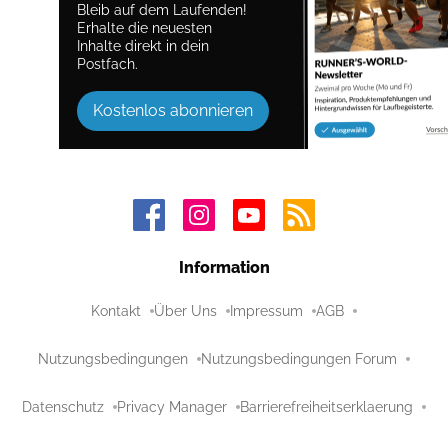
Bleib auf dem Laufenden!
Erhalte die neuesten
Inhalte direkt in dein
Postfach.
Kostenlos abonnieren
Information
Kontakt
Über Uns
Impressum
AGB
Nutzungsbedingungen
Nutzungsbedingungen Forum
Datenschutz
Privacy Manager
Barrierefreiheitserklaerung