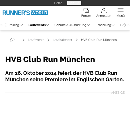
Hefte
Produkte
Forum
Anmelden
Menü
ne
Training
Laufevents
Schuhe & Ausrüstung
Ernährung
Gesun
Laufevents
Laufkalender
HVB Club Run München
HVB Club Run München
Am 26. Oktober 2014 feiert der HVB Club Run
München seine Premiere im Englischen Garten.
ANZEIGE