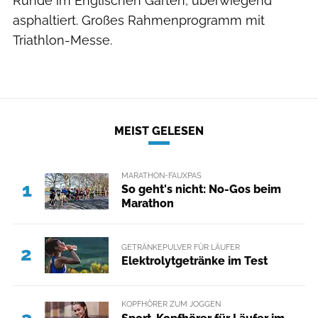
Runde im Englischen Garten, überwiegend
asphaltiert. Großes Rahmenprogramm mit
Triathlon-Messe.
MEIST GELESEN
MARATHON-FAUXPAS
1
So geht's nicht: No-Gos beim
Marathon
GETRÄNKEPULVER FÜR LÄUFER
2
Elektrolytgetränke im Test
KOPFHÖRER ZUM JOGGEN