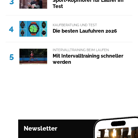
3
Sport-Kopfhörer für Läufer im
Test
KAUFBERATUNG UND TEST
4
Die besten Laufuhren 2026
INTERVALLTRAINING BEIM LAUFEN
5
Mit Intervalltraining schneller
werden
Newsletter