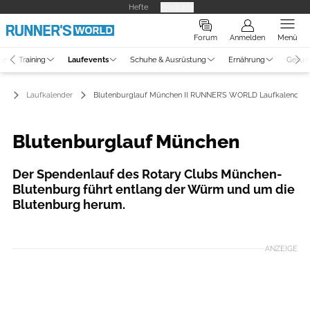
Hefte
Produkte
Forum
Anmelden
Menü
ne
Training
Laufevents
Schuhe & Ausrüstung
Ernährung
Gesun
ts
Laufkalender
Blutenburglauf München II RUNNER’S WORLD Laufkalender
Blutenburglauf München
Der Spendenlauf des Rotary Clubs München-
Blutenburg führt entlang der Würm und um die
Blutenburg herum.
Foto: U. Saring
ANZEIGE