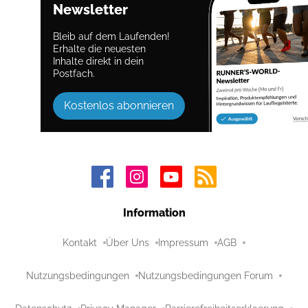
Newsletter
Bleib auf dem Laufenden!
Erhalte die neuesten
Inhalte direkt in dein
Postfach.
Kostenlos abonnieren
Information
Kontakt
Über Uns
Impressum
AGB
Nutzungsbedingungen
Nutzungsbedingungen Forum