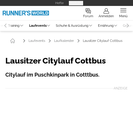
Hefte
Produkte
Forum
Anmelden
Menü
ne
Training
Laufevents
Schuhe & Ausrüstung
Ernährung
Gesun
Laufevents
Laufkalender
Lausitzer Citylauf Cottbus
Lausitzer Citylauf Cottbus
Citylauf im Puschkinpark in Cotttbus.
ANZEIGE