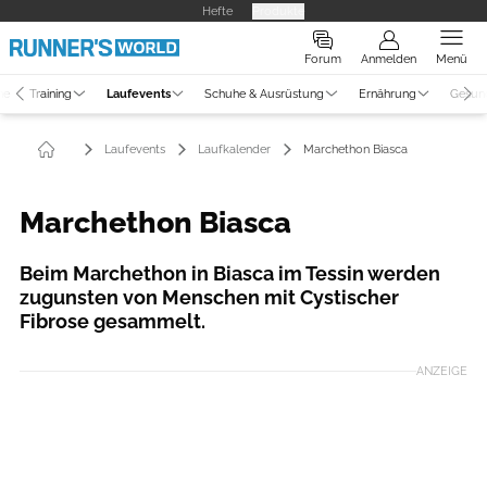
Hefte
Produkte
Forum
Anmelden
Menü
ne
Training
Laufevents
Schuhe & Ausrüstung
Ernährung
Gesun
Laufevents
Laufkalender
Marchethon Biasca
Marchethon Biasca
Beim Marchethon in Biasca im Tessin werden
zugunsten von Menschen mit Cystischer
Fibrose gesammelt.
ANZEIGE