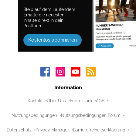
Bleib auf dem Laufenden!
Erhalte die neuesten
Inhalte direkt in dein
Postfach.
Kostenlos abonnieren
Information
Kontakt
Über Uns
Impressum
AGB
Nutzungsbedingungen
Nutzungsbedingungen Forum
Datenschutz
Privacy Manager
Barrierefreiheitserklaerung