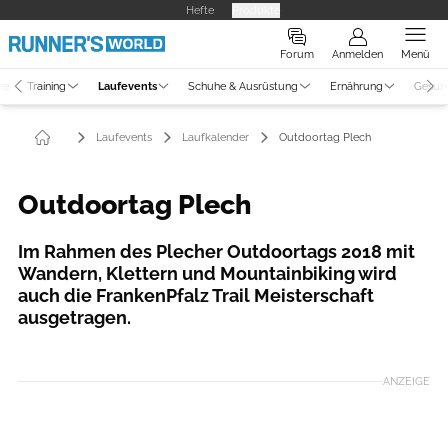
Hefte
Produkte
Forum
Anmelden
Menü
ne
Training
Laufevents
Schuhe & Ausrüstung
Ernährung
Gesun
Laufevents
Laufkalender
Outdoortag Plech
Outdoortag Plech
Im Rahmen des Plecher Outdoortags 2018 mit
Wandern, Klettern und Mountainbiking wird
auch die FrankenPfalz Trail Meisterschaft
ausgetragen.
ANZEIGE