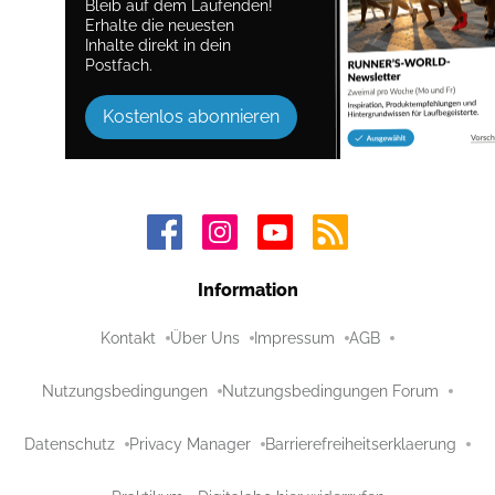
Bleib auf dem Laufenden!
Erhalte die neuesten
Inhalte direkt in dein
Postfach.
Kostenlos abonnieren
Information
Kontakt
Über Uns
Impressum
AGB
Nutzungsbedingungen
Nutzungsbedingungen Forum
Datenschutz
Privacy Manager
Barrierefreiheitserklaerung