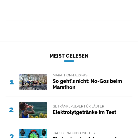
MEIST GELESEN
MARATHON-FAUXPAS
1
So geht's nicht: No-Gos beim
Marathon
GETRÄNKEPULVER FÜR LÄUFER
2
Elektrolytgetränke im Test
KAUFBERATUNG UND TEST
3