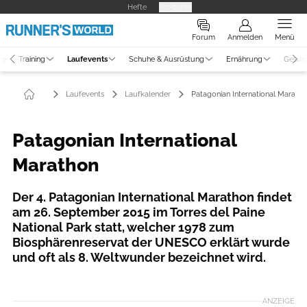
Hefte
Produkte
Forum
Anmelden
Menü
ne
Training
Laufevents
Schuhe & Ausrüstung
Ernährung
Gesun
Laufevents
Laufkalender
Patagonian International Marath
Patagonian International
Marathon
Der 4. Patagonian International Marathon findet
am 26. September 2015 im Torres del Paine
National Park statt, welcher 1978 zum
Biosphärenreservat der UNESCO erklärt wurde
und oft als 8. Weltwunder bezeichnet wird.
ANZEIGE