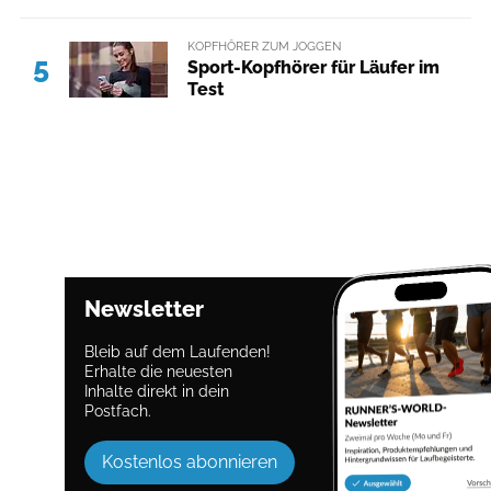
KOPFHÖRER ZUM JOGGEN
5
Sport-Kopfhörer für Läufer im
Test
Newsletter
Bleib auf dem Laufenden!
Erhalte die neuesten
Inhalte direkt in dein
Postfach.
Kostenlos abonnieren