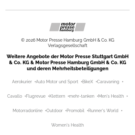
©
2026
Motor Presse Hamburg GmbH & Co. KG
Verlagsgesellschaft
Weitere Angebote der Motor Presse Stuttgart GmbH
& Co. KG & Motor Presse Hamburg GmbH & Co. KG
und deren Mehrheitsbeteiligungen
Aerokurier
Auto Motor und Sport
BikeX
Caravaning
Cavallo
Flugrevue
Klettern
mehr-tanken
Men's Health
Motorradonline
Outdoor
Promobil
Runner's World
Women's Health