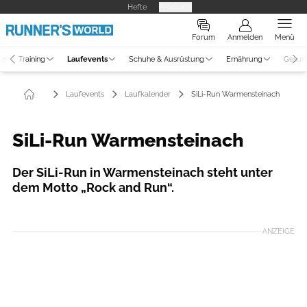
Hefte
Produkte
Forum
Anmelden
Menü
ne
Training
Laufevents
Schuhe & Ausrüstung
Ernährung
Gesun
Laufevents
Laufkalender
SiLi-Run Warmensteinach
SiLi-Run Warmensteinach
Der SiLi-Run in Warmensteinach steht unter
dem Motto „Rock and Run“.
ANZEIGE