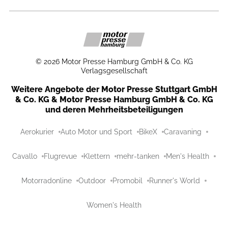
©
2026
Motor Presse Hamburg GmbH & Co. KG
Verlagsgesellschaft
Weitere Angebote der Motor Presse Stuttgart GmbH
& Co. KG & Motor Presse Hamburg GmbH & Co. KG
und deren Mehrheitsbeteiligungen
Aerokurier
Auto Motor und Sport
BikeX
Caravaning
Cavallo
Flugrevue
Klettern
mehr-tanken
Men's Health
Motorradonline
Outdoor
Promobil
Runner's World
Women's Health