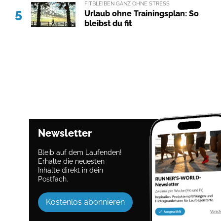
FITBLEIBEN GANZ OHNE STRESS
5
Urlaub ohne Trainingsplan: So
bleibst du fit
Newsletter
Bleib auf dem Laufenden!
Erhalte die neuesten
Inhalte direkt in dein
Postfach.
Kostenlos abonnieren