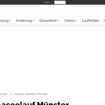
Hefte
Produkte
üstung
Ernährung
Gesundheit
Videos
Laufhelden
lender
Advents-Aaseelauf Münster
aseelauf Münster