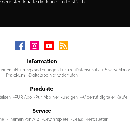
neuesten Inhalte direkt in dein Postfach.
Information
ungen
Nutzungsbedingungen Forum
Datenschutz
Privacy Mana
Praktikum
Digitalabo hier widerrufen
Produkte
Reisen
PUR Abo
Pur-Abo hier kündigen
Widerruf digitaler Käufe
Service
ne
Themen von A-Z
Gewinnspiele
Deals
Newsletter