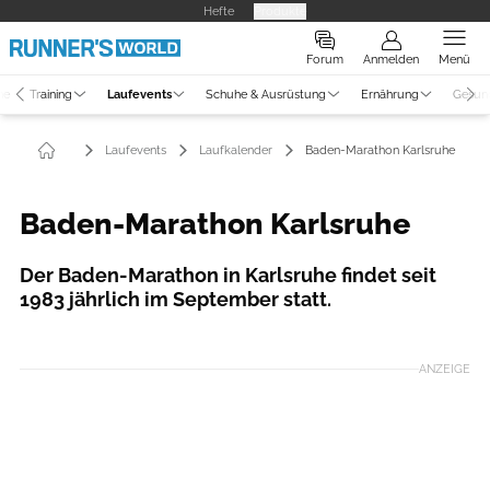
Hefte
Produkte
Forum
Anmelden
Menü
ne
Training
Laufevents
Schuhe & Ausrüstung
Ernährung
Gesun
Laufevents
Laufkalender
Baden-Marathon Karlsruhe
Baden-Marathon Karlsruhe
Der Baden-Marathon in Karlsruhe findet seit
1983 jährlich im September statt.
Foto: Norbert Wilhelmi
ANZEIGE