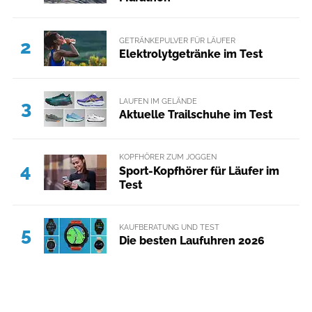
GETRÄNKEPULVER FÜR LÄUFER
2
Elektrolytgetränke im Test
LAUFEN IM GELÄNDE
3
Aktuelle Trailschuhe im Test
KOPFHÖRER ZUM JOGGEN
4
Sport-Kopfhörer für Läufer im
Test
KAUFBERATUNG UND TEST
5
Die besten Laufuhren 2026