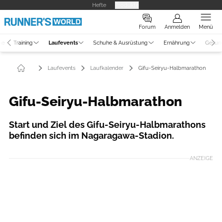
Hefte
Produkte
Forum
Anmelden
Menü
ne
Training
Laufevents
Schuhe & Ausrüstung
Ernährung
Gesun
Laufevents
Laufkalender
Gifu-Seiryu-Halbmarathon
Gifu-Seiryu-Halbmarathon
Start und Ziel des Gifu-Seiryu-Halbmarathons
befinden sich im Nagaragawa-Stadion.
ANZEIGE