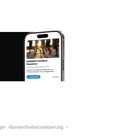
ger
Barrierefreiheitserklaerung