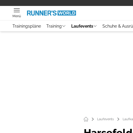
Menü
Trainingspläne
Training
Laufevents
Schuhe & Ausr
Laufevents
Laufka
Harsefeld