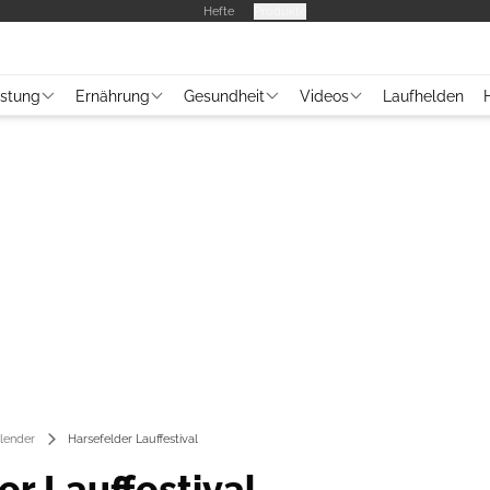
Hefte
Produkte
üstung
Ernährung
Gesundheit
Videos
Laufhelden
lender
Harsefelder Lauffestival
er Lauffestival