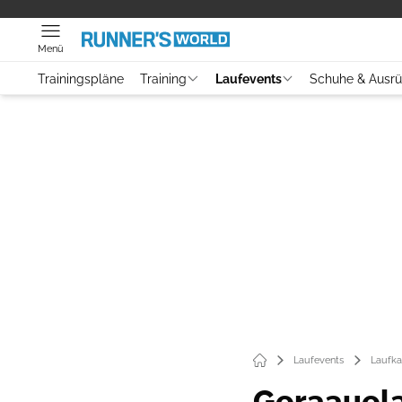
Menü
Trainingspläne
Training
Laufevents
Schuhe & Ausr
Laufevents
Laufka
Geraauela