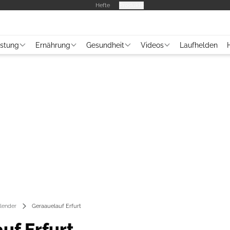
Hefte
Produkte
üstung
Ernährung
Gesundheit
Videos
Laufhelden
lender
Geraauelauf Erfurt
uf Erfurt