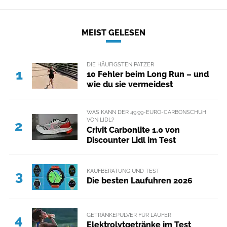
MEIST GELESEN
DIE HÄUFIGSTEN PATZER
1
10 Fehler beim Long Run – und
wie du sie vermeidest
WAS KANN DER 49,99-EURO-CARBONSCHUH
VON LIDL?
2
Crivit Carbonlite 1.0 von
Discounter Lidl im Test
KAUFBERATUNG UND TEST
3
Die besten Laufuhren 2026
GETRÄNKEPULVER FÜR LÄUFER
4
Elektrolytgetränke im Test