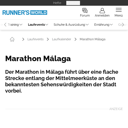
Hefte
Produkte
Forum
Anmelden
Menü
ne
Training
Laufevents
Schuhe & Ausrüstung
Ernährung
Gesun
Laufevents
Laufkalender
Marathon Málaga
Marathon Málaga
Der Marathon in Málaga führt über eine flache
Strecke entlang der Mittelmeerküste an den
bekanntesten Sehenswürdigkeiten der Stadt
vorbei.
Foto: Malaga-Marathon/ worldsmarathons.com
ANZEIGE