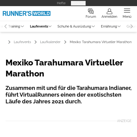
Hefte
Produkte
Forum
Anmelden
Menü
ne
Training
Laufevents
Schuhe & Ausrüstung
Ernährung
Gesun
Laufevents
Laufkalender
Mexiko Tarahumara Virtueller Marathon
Mexiko Tarahumara Virtueller
Marathon
Zusammen mit und für die Tarahumara Indianer,
führt VirtualRunners einen der exotischsten
Läufe des Jahres 2021 durch.
ANZEIGE