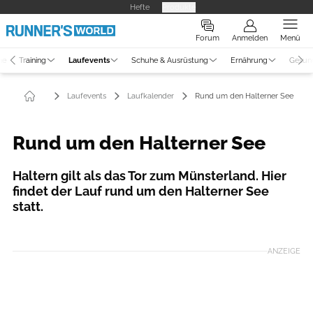
Hefte
Produkte
Forum
Anmelden
Menü
ne
Training
Laufevents
Schuhe & Ausrüstung
Ernährung
Gesun
Laufevents
Laufkalender
Rund um den Halterner See
Rund um den Halterner See
Haltern gilt als das Tor zum Münsterland. Hier
findet der Lauf rund um den Halterner See
statt.
ANZEIGE