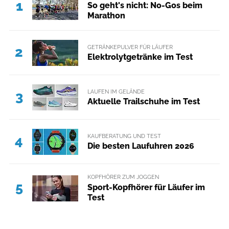
1
So geht's nicht: No-Gos beim
Marathon
GETRÄNKEPULVER FÜR LÄUFER
2
Elektrolytgetränke im Test
LAUFEN IM GELÄNDE
3
Aktuelle Trailschuhe im Test
KAUFBERATUNG UND TEST
4
Die besten Laufuhren 2026
KOPFHÖRER ZUM JOGGEN
5
Sport-Kopfhörer für Läufer im
Test