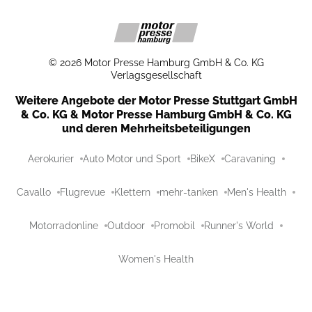
©
2026
Motor Presse Hamburg GmbH & Co. KG
Verlagsgesellschaft
Weitere Angebote der Motor Presse Stuttgart GmbH
& Co. KG & Motor Presse Hamburg GmbH & Co. KG
und deren Mehrheitsbeteiligungen
Aerokurier
Auto Motor und Sport
BikeX
Caravaning
Cavallo
Flugrevue
Klettern
mehr-tanken
Men's Health
Motorradonline
Outdoor
Promobil
Runner's World
Women's Health