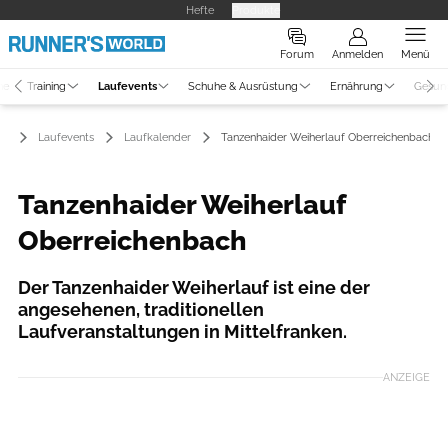
Hefte
Produkte
Forum
Anmelden
Menü
ne
Training
Laufevents
Schuhe & Ausrüstung
Ernährung
Gesun
Laufevents
Laufkalender
Tanzenhaider Weiherlauf Oberreichenbach
Tanzenhaider Weiherlauf
Oberreichenbach
Der Tanzenhaider Weiherlauf ist eine der
angesehenen, traditionellen
Laufveranstaltungen in Mittelfranken.
ANZEIGE