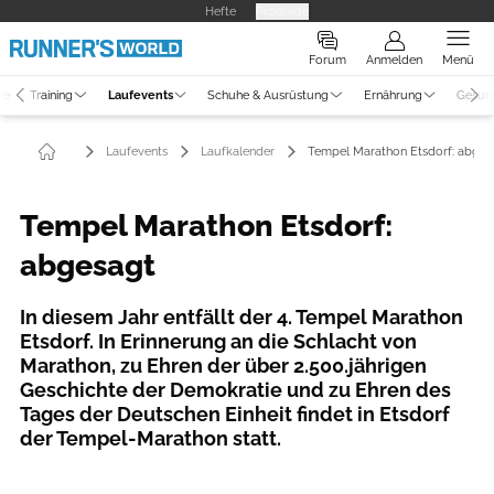
Hefte
Produkte
Forum
Anmelden
Menü
ne
Training
Laufevents
Schuhe & Ausrüstung
Ernährung
Gesun
Laufevents
Laufkalender
Tempel Marathon Etsdorf: abges
Tempel Marathon Etsdorf:
abgesagt
In diesem Jahr entfällt der 4. Tempel Marathon
Etsdorf. In Erinnerung an die Schlacht von
Marathon, zu Ehren der über 2.500.jährigen
Geschichte der Demokratie und zu Ehren des
Tages der Deutschen Einheit findet in Etsdorf
der Tempel-Marathon statt.