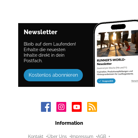
Newsletter
Bleib auf dem Laufenden!
Erhalte die neuesten
Inhalte direkt in dein
Postfach.
Kostenlos abonnieren
Information
Kontakt
Über Uns
Impressum
AGB