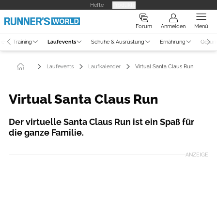
Hefte
Produkte
Forum
Anmelden
Menü
ne
Training
Laufevents
Schuhe & Ausrüstung
Ernährung
Gesun
Laufevents
Laufkalender
Virtual Santa Claus Run
Virtual Santa Claus Run
Der virtuelle Santa Claus Run ist ein Spaß für
die ganze Familie.
ANZEIGE