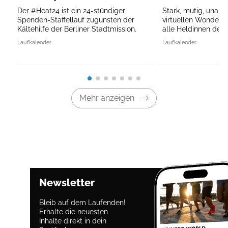
Der #Heat24 ist ein 24-stündiger
Stark, mutig, unauf
Spenden-Staffellauf zugunsten der
virtuellen Wonder
Kältehilfe der Berliner Stadtmission.
alle Heldinnen des A
Laufkalender
Laufkalender
Mehr anzeigen
Newsletter
Bleib auf dem Laufenden!
Erhalte die neuesten
Inhalte direkt in dein