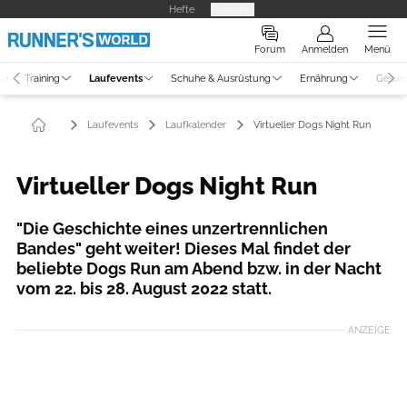
Hefte
Produkte
Forum
Anmelden
Menü
ne
Training
Laufevents
Schuhe & Ausrüstung
Ernährung
Gesun
Laufevents
Laufkalender
Virtueller Dogs Night Run
Virtueller Dogs Night Run
"Die Geschichte eines unzertrennlichen
Bandes" geht weiter! Dieses Mal findet der
beliebte Dogs Run am Abend bzw. in der Nacht
vom 22. bis 28. August 2022 statt.
ANZEIGE