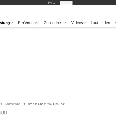
Hefte
Produkte
üstung
Ernährung
Gesundheit
Videos
Laufhelden
Laufschuhe
Brooks Ghost Max 2 im Test
HUH