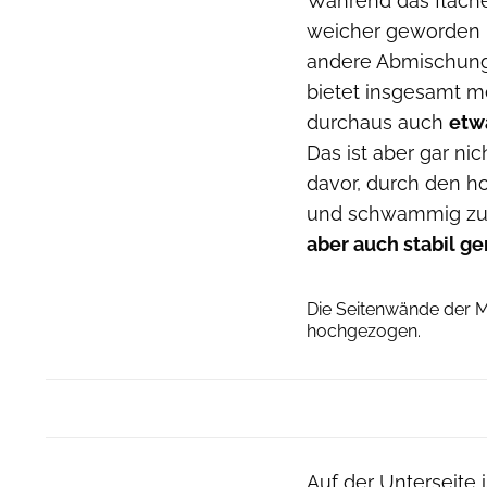
Während das flache
weicher geworden i
andere Abmischung.
bietet insgesamt me
durchaus auch
etw
Das ist aber gar ni
davor, durch den h
und schwammig zu w
aber auch stabil ge
Die Seitenwände der M
hochgezogen.
Auf der Unterseite 