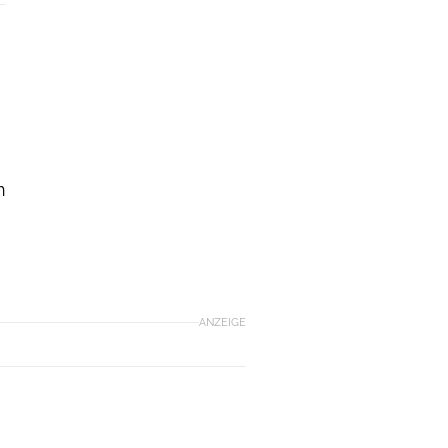
-
n
ANZEIGE