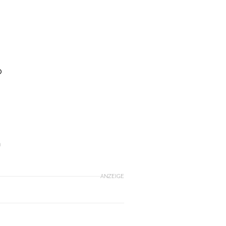
o
h
ANZEIGE