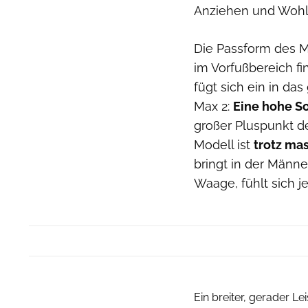
Anziehen und Wohlfü
Die Passform des Mo
im Vorfußbereich fi
fügt sich ein in da
Max 2:
Eine hohe So
großer Pluspunkt d
Modell ist
trotz mas
bringt in der Männ
Waage, fühlt sich 
Ein breiter, gerader L