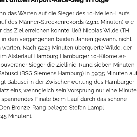
n das Warten auf die Sieger des 10-Meilen-Laufs.
uf des Männer-Streckenrekords (49:11 Minuten) wie
r das Ziel erreichen konnte, ließ Nicolas Wilde (TH
its in den vergangenen beiden Jahren gewann, nicht
h warten. Nach 52:23 Minuten überquerte Wilde, der
im Alsterlauf Hamburg Hamburger 10-Kilometer-
souveräner Sieger die Ziellinie. Rund sieben Minuten
i Babusci (BSG Siemens Hamburg) in 59:35 Minuten au
liegt Babusci in der Zwischenwertung des Hamburger
latz eins, wenngleich sein Vorsprung nur eine Minute
in spannendes Finale beim Lauf durch das schöne
t. Den Bronze-Rang belegte Stefan Lampl
45 Minuten).