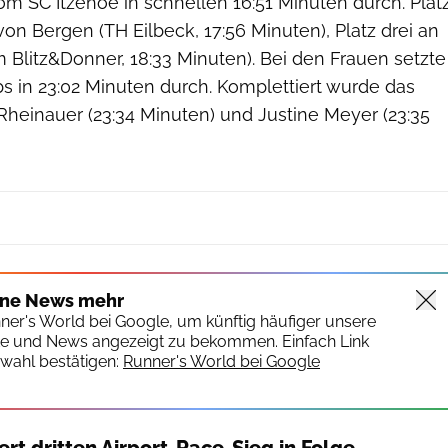
om SC Itzehoe in schnellen 16:51 Minuten durch. Plat
on Bergen (TH Eilbeck, 17:56 Minuten), Platz drei an
m Blitz&Donner, 18:33 Minuten). Bei den Frauen setzte
s in 23:02 Minuten durch. Komplettiert wurde das
Rheinauer (23:34 Minuten) und Justine Meyer (23:35
ine News mehr
nner's World bei Google, um künftig häufiger unsere
te und News angezeigt zu bekommen. Einfach Link
wahl bestätigen:
Runner's World bei Google
ert dritten Airport-Race-Sieg in Folge