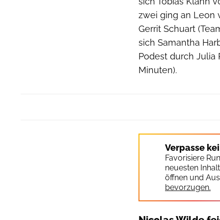
sich Tobias Klähn v
zwei ging an Leon v
Gerrit Schuart (Tea
sich Samantha Harb
Podest durch Julia 
Minuten).
Verpasse ke
Favorisiere Ru
neuesten Inhal
öffnen und Aus
bevorzugen.
Nicolas Wilde fei