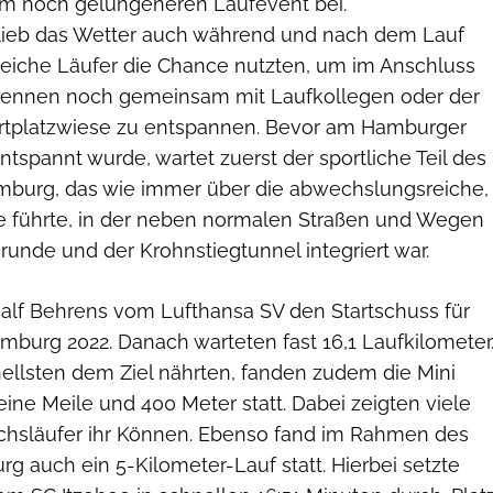
em noch gelungeneren Laufevent bei.
lieb das Wetter auch während und nach dem Lauf
reiche Läufer die Chance nutzten, um im Anschluss
Rennen noch gemeinsam mit Laufkollegen oder der
ortplatzwiese zu entspannen. Bevor am Hamburger
tspannt wurde, wartet zuerst der sportliche Teil des
amburg, das wie immer über die abwechslungsreiche,
e führte, in der neben normalen Straßen und Wegen
unde und der Krohnstiegtunnel integriert war.
alf Behrens vom Lufthansa SV den Startschuss für
mburg 2022. Danach warteten fast 16,1 Laufkilometer
nellsten dem Ziel nährten, fanden zudem die Mini
eine Meile und 400 Meter statt. Dabei zeigten viele
chsläufer ihr Können. Ebenso fand im Rahmen des
g auch ein 5-Kilometer-Lauf statt. Hierbei setzte