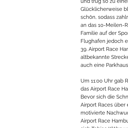
und trug so zu ein
Glücklicherweise b
schön, sodass zahl
an das 10-Meilen-
Familie auf der Sp
Flughafen jedoch en
39. Airport Race H
altbekannte Streck
auch eine Parkhausr
Um 11:00 Uhr gab R
das Airport Race Ha
Bevor sich die Sch
Airport Races über 
motivierte Nachwu
Airport Race Hambur