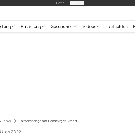
Hefte
Produkte
üstung
Ernährung
Gesundheit
Videos
Laufhelden
 Fotos
Favoritensiege am Hamburger Airport
URG 2022