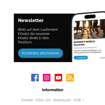
Newsletter
Bleib auf dem Laufenden!
Erhalte die neuesten
Inhalte direkt in dein
Postfach.
Kostenlos abonnieren
Information
Kontakt
Über Uns
Impressum
AGB