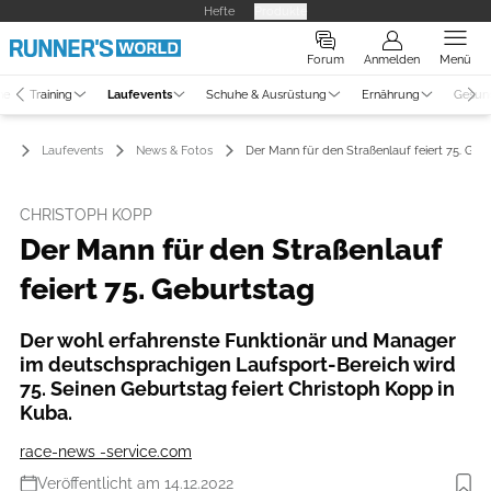
Hefte
Produkte
Forum
Anmelden
Menü
ne
Training
Laufevents
Schuhe & Ausrüstung
Ernährung
Gesun
Laufevents
News & Fotos
Der Mann für den Straßenlauf feiert 75. Geb
CHRISTOPH KOPP
Der Mann für den Straßenlauf
feiert 75. Geburtstag
Der wohl erfahrenste Funktionär und Manager
im deutschsprachigen Laufsport-Bereich wird
75. Seinen Geburtstag feiert Christoph Kopp in
Kuba.
race-news -service.com
Veröffentlicht am 14.12.2022