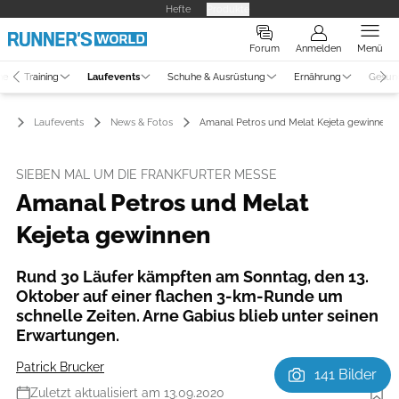
Hefte
Produkte
Forum
Anmelden
Menü
ne
Training
Laufevents
Schuhe & Ausrüstung
Ernährung
Gesun
Laufevents
News & Fotos
Amanal Petros und Melat Kejeta gewinnen
SIEBEN MAL UM DIE FRANKFURTER MESSE
Amanal Petros und Melat
Kejeta gewinnen
Rund 30 Läufer kämpften am Sonntag, den 13.
Oktober auf einer flachen 3-km-Runde um
schnelle Zeiten. Arne Gabius blieb unter seinen
Erwartungen.
Patrick Brucker
141 Bilder
Zuletzt aktualisiert am 13.09.2020