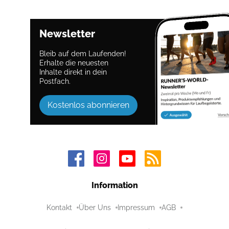
Newsletter
Bleib auf dem Laufenden!
Erhalte die neuesten
Inhalte direkt in dein
Postfach.
Kostenlos abonnieren
Information
Kontakt
Über Uns
Impressum
AGB