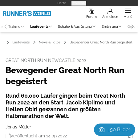
Hefte
Produkte
Forum
Anmelden
Menü
ne
Training
Laufevents
Schuhe & Ausrüstung
Ernährung
Gesun
Laufevents
News & Fotos
Bewegender Great North Run begeistert
GREAT NORTH RUN NEWCASTLE 2022
Bewegender Great North Run
begeistert
Rund 60.000 Läufer gingen beim Great North
Run 2022 an den Start. Jacob Kiplimo und
Hellen Obiri gewannen den größten
Halbmarathon der Welt.
Jonas Müller
150 Bilder
Veröffentlicht am 14.09.2022