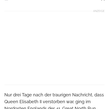
Foto: North News and Pictures
ANZEIGE
Nur drei Tage nach der traurigen Nachricht, dass
Queen Elisabeth II verstorben war, ging im
Nordosten Englands der 41. Great North Run