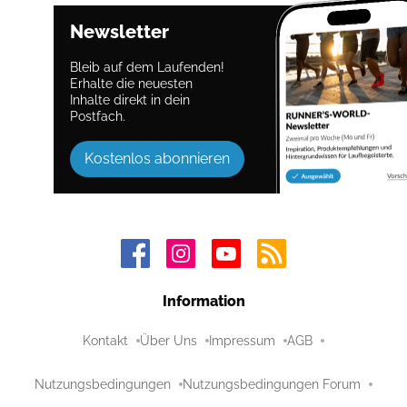
Newsletter
Bleib auf dem Laufenden!
Erhalte die neuesten
Inhalte direkt in dein
Postfach.
Kostenlos abonnieren
Information
Kontakt
Über Uns
Impressum
AGB
Nutzungsbedingungen
Nutzungsbedingungen Forum