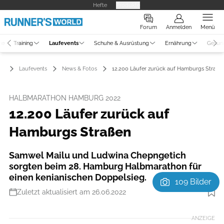
Hefte
Produkte
Forum
Anmelden
Menü
ne
Training
Laufevents
Schuhe & Ausrüstung
Ernährung
Gesun
Laufevents
News & Fotos
12.200 Läufer zurück auf Hamburgs Straße
HALBMARATHON HAMBURG 2022
12.200 Läufer zurück auf
Hamburgs Straßen
Samwel Mailu und Ludwina Chepngetich
sorgten beim 28. Hamburg Halbmarathon für
einen kenianischen Doppelsieg.
109 Bilder
Zuletzt aktualisiert am 26.06.2022
Foto: Meine-Sportfotos.de
ANZEIGE