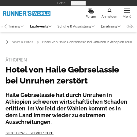
Hefte
Produkte
Forum
Anmelden
Menü
ne
Training
Laufevents
Schuhe & Ausrüstung
Ernährung
Gesun
ts
News & Fotos
Hotel von Haile Gebrselassie bei Unruhen in Äthopien zerstört
ÄTHOPIEN
Hotel von Haile Gebrselassie
bei Unruhen zerstört
Haile Gebrselassie hat durch Unruhen in
Äthiopien schweren wirtschaftlichen Schaden
erlitten. Im Vorfeld der Wahlen kommt es in
dem Land immer wieder zu extremen
Ausschreitungen.
race-news -service.com