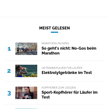
MEIST GELESEN
MARATHON-FAUXPAS
1
So geht's nicht: No-Gos beim
Marathon
GETRÄNKEPULVER FÜR LÄUFER
2
Elektrolytgetränke im Test
KOPFHÖRER ZUM JOGGEN
3
Sport-Kopfhörer für Läufer im
Test