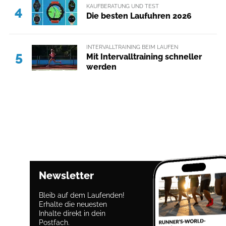
KAUFBERATUNG UND TEST
4
Die besten Laufuhren 2026
INTERVALLTRAINING BEIM LAUFEN
5
Mit Intervalltraining schneller
werden
Newsletter
Bleib auf dem Laufenden!
Erhalte die neuesten
Inhalte direkt in dein
Postfach.