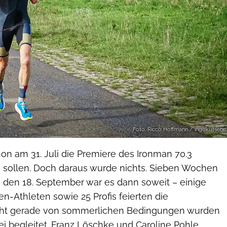
Foto: Ricco Hoffmann / ingokutsche
hon am 31. Juli die Premiere des Ironman 70.3
n sollen. Doch daraus wurde nichts. Sieben Wochen
, den 18. September war es dann soweit – einige
en-Athleten sowie 25 Profis feierten die
icht gerade von sommerlichen Bedingungen wurden
i begleitet. Franz Löschke und Caroline Pohle