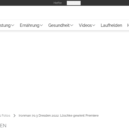
Hefte
Produkte
üstung
Ernährung
Gesundheit
Videos
Laufhelden
 Fotos
Ironman 70.3 Dresden 2022: Löschke gewinnt Premiere
DEN