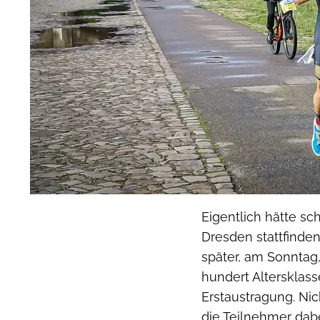
Eigentlich hätte sc
Dresden stattfinde
später, am Sonntag
hundert Altersklass
Erstaustragung. N
die Teilnehmer dabe