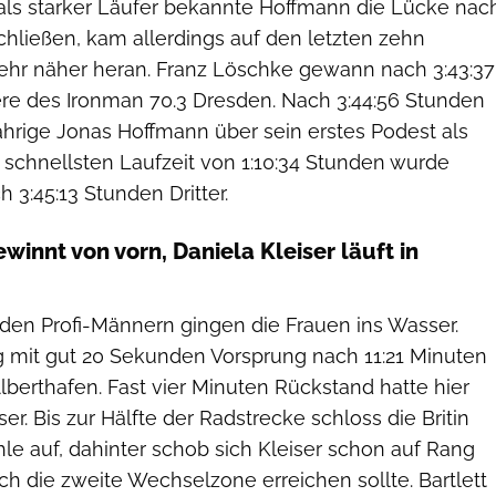
als starker Läufer bekannte Hoffmann die Lücke nac
hließen, kam allerdings auf den letzten zehn
ehr näher heran. Franz Löschke gewann nach 3:43:37
re des Ironman 70.3 Dresden. Nach 3:44:56 Stunden
jährige Jonas Hoffmann über sein erstes Podest als
er schnellsten Laufzeit von 1:10:34 Stunden wurde
 3:45:13 Stunden Dritter.
winnt von vorn, Daniela Kleiser läuft in
den Profi-Männern gingen die Frauen ins Wasser.
eg mit gut 20 Sekunden Vorsprung nach 11:21 Minuten
lberthafen. Fast vier Minuten Rückstand hatte hier
ser. Bis zur Hälfte der Radstrecke schloss die Britin
ohle auf, dahinter schob sich Kleiser schon auf Rang
uch die zweite Wechselzone erreichen sollte. Bartlett