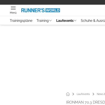
Menü
Trainingspläne
Training
Laufevents
Schuhe & Ausr
Laufevents
News &
IRONMAN 70.3 DRES