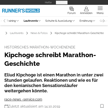
Hefte
Produkte
Forum
Anmelden
Menü
ne
Training
Laufevents
Schuhe & Ausrüstung
Ernährung
Gesun
Laufevents
News & Fotos
Kipchoge schreibt Marathon-Geschichte
HISTORISCHES MARATHON-WOCHENENDE
Kipchoge schreibt Marathon-
Geschichte
Eliud Kipchoge ist einen Marathon in unter zwei
Stunden gelaufen. Reaktionen und wie es für
den kenianischen Sensationsläufer
weitergehen könnte.
race-news -service.com
Zuletzt aktualisiert am 14.10.2019