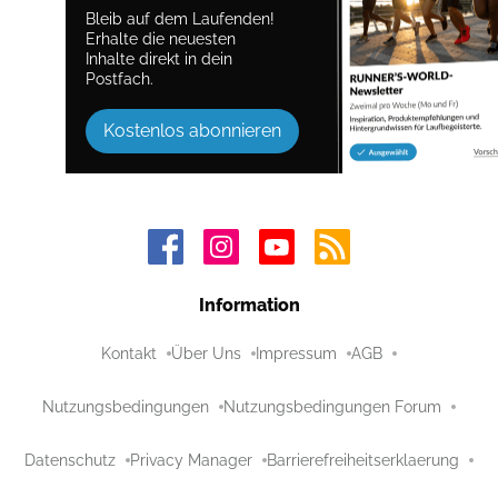
Bleib auf dem Laufenden!
Erhalte die neuesten
Inhalte direkt in dein
Postfach.
Kostenlos abonnieren
Information
Kontakt
Über Uns
Impressum
AGB
Nutzungsbedingungen
Nutzungsbedingungen Forum
Datenschutz
Privacy Manager
Barrierefreiheitserklaerung