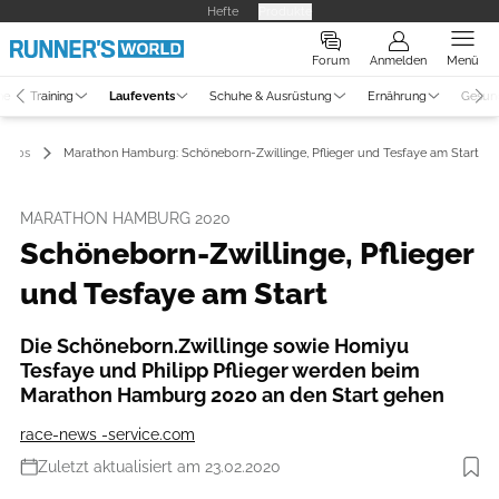
Hefte
Produkte
Forum
Anmelden
Menü
ne
Training
Laufevents
Schuhe & Ausrüstung
Ernährung
Gesun
Fotos
Marathon Hamburg: Schöneborn-Zwillinge, Pflieger und Tesfaye am Start
MARATHON HAMBURG 2020
Schöneborn-Zwillinge, Pflieger
und Tesfaye am Start
Die Schöneborn.Zwillinge sowie Homiyu
Tesfaye und Philipp Pflieger werden beim
Marathon Hamburg 2020 an den Start gehen
race-news -service.com
Zuletzt aktualisiert am 23.02.2020
Foto: photorun.net