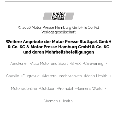
©
2026
Motor Presse Hamburg GmbH & Co. KG
Verlagsgesellschaft
Weitere Angebote der Motor Presse Stuttgart GmbH
& Co. KG & Motor Presse Hamburg GmbH & Co. KG
und deren Mehrheitsbeteiligungen
Aerokurier
Auto Motor und Sport
BikeX
Caravaning
Cavallo
Flugrevue
Klettern
mehr-tanken
Men's Health
Motorradonline
Outdoor
Promobil
Runner's World
Women's Health