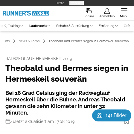
Hefte
Produkte
Forum
Anmelden
Menü
ne
Training
Laufevents
Schuhe & Ausrüstung
Ernährung
Gesun
events
News & Fotos
Theobald und Bermes siegen in Hermeskeil souverän
RADWEGLAUF HERMESKEIL 2019
Theobald und Bermes siegen in
Hermeskeil souverän
Bei 18 Grad Celsius ging der Radweglauf
Hermeskeil über die Bühne. Andreas Theobald
gewann die zehn Kilometer in unter 32
Minuten.
141 Bilder
Zuletzt aktualisiert am 17.08.2019