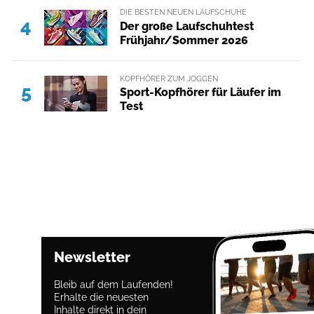
DIE BESTEN NEUEN LAUFSCHUHE
4
Der große Laufschuhtest
Frühjahr/Sommer 2026
KOPFHÖRER ZUM JOGGEN
5
Sport-Kopfhörer für Läufer im
Test
Newsletter
Bleib auf dem Laufenden!
Erhalte die neuesten
Inhalte direkt in dein