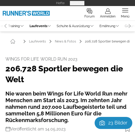
Hefte
Produkte
Forum
Anmelden
Menü
ne
Training
Laufevents
Schuhe & Ausrüstung
Ernährung
Gesun
Laufevents
News & Fotos
206.728 Sportler bewegen die W
WINGS FOR LIFE WORLD RUN 2023
206.728 Sportler bewegen die
Welt
Nie waren beim Wings for Life World Run mehr
Menschen am Start als 2023. Im zehnten Jahr
nahmen rund 207.000 Laufbegeisterte teil und
sammelten 5,8 Millionen Euro für die
Rückenmarksforschung.
23 Bilder
Veröffentlicht am 14.05.2023
Foto: Red Bull