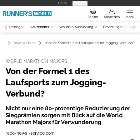
Hefte
Produkte
Forum
Anmelden
Menü
ne
Training
Laufevents
Schuhe & Ausrüstung
Ernährung
Gesun
nts
News & Fotos
Von der Formel 1 des Laufsports zum Jogging-Verbund?
WORLD MARATHON MAJORS
Von der Formel 1 des
Laufsports zum Jogging-
Verbund?
Nicht nur eine 80-prozentige Reduzierung der
Siegprämien sorgen mit Blick auf die World
Marathon Majors für Verwunderung.
race-news -service.com