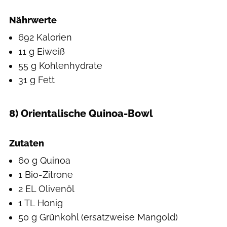
Nährwerte
692 Kalorien
11 g Eiweiß
55 g Kohlenhydrate
31 g Fett
8) Orientalische Quinoa-Bowl
Hearst Studios
Zutaten
60 g Quinoa
1 Bio-Zitrone
2 EL Olivenöl
1 TL Honig
50 g Grünkohl (ersatzweise Mangold)