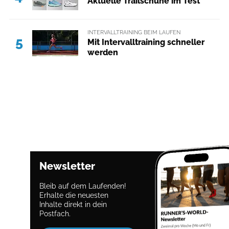
Aktuelle Trailschuhe im Test
INTERVALLTRAINING BEIM LAUFEN
5
Mit Intervalltraining schneller
werden
Newsletter
Bleib auf dem Laufenden!
Erhalte die neuesten
Inhalte direkt in dein
Postfach.