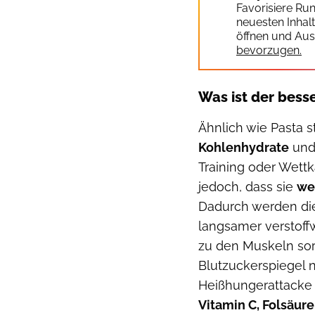
Favorisiere Ru
neuesten Inhal
öffnen und Aus
bevorzugen.
Was ist der besse
Ähnlich wie Pasta s
Kohlenhydrate
und 
Training oder Wettk
jedoch, dass sie
we
Dadurch werden die
langsamer verstoff
zu den Muskeln sor
Blutzuckerspiegel n
Heißhungerattacke
Vitamin C, Folsäur