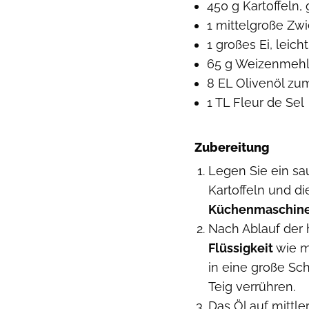
450 g Kartoffeln,
1 mittelgroße Zwi
1 großes Ei, leicht
65 g Weizenmeh
8 EL Olivenöl zum
1 TL Fleur de Sel
Zubereitung
Legen Sie ein sa
Kartoffeln und d
Küchenmaschin
Nach Ablauf der 
Flüssigkeit
wie m
in eine große Sc
Teig verrühren.
Das Öl auf mittle