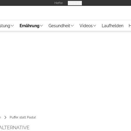
Hefte
Produkte
stung
Ernährung
Gesundheit
Videos
Laufhelden
H
e
Puffer statt Pasta!
ALTERNATIVE