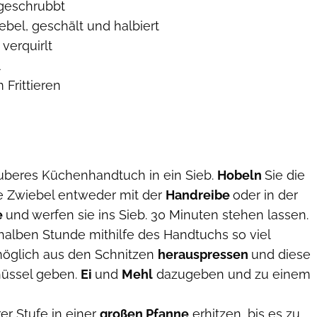
 geschrubbt
ebel, geschält und halbiert
 verquirlt
l
 Frittieren
uberes Küchenhandtuch in ein Sieb.
Hobeln
Sie die
ie Zwiebel entweder mit der
Handreibe
oder in der
e
und werfen sie ins Sieb. 30 Minuten stehen lassen.
halben Stunde mithilfe des Handtuchs so viel
öglich aus den Schnitzen
herauspressen
und diese
hüssel geben.
Ei
und
Mehl
dazugeben und zu einem
rer Stufe in einer
großen Pfanne
erhitzen, bis es zu