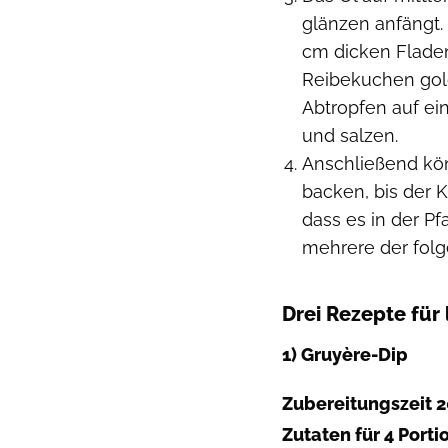
glänzen anfängt.
cm dicken Flade
Reibekuchen gold
Abtropfen auf ei
und salzen.
Anschließend kön
backen, bis der K
dass es in der P
mehrere der fol
Drei Rezepte für
1) Gruyère-Dip
Zubereitungszeit 2
Zutaten für 4 Port