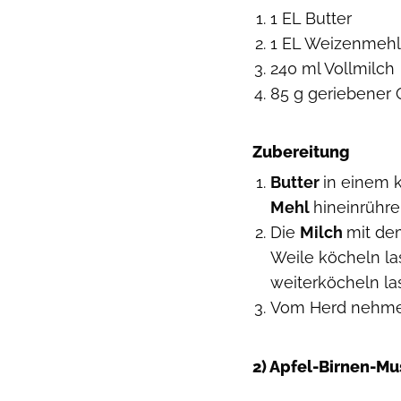
1 EL Butter
1 EL Weizenmehl
240 ml Vollmilch
85 g geriebener
Zubereitung
Butter
in einem k
Mehl
hineinrühre
Die
Milch
mit de
Weile köcheln la
weiterköcheln las
Vom Herd nehm
2) Apfel-Birnen-Mu