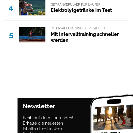
GETRÄNKEPULVER FÜR LÄUFER
4
Elektrolytgetränke im Test
INTERVALLTRAINING BEIM LAUFEN
5
Mit Intervalltraining schneller
werden
Newsletter
Bleib auf dem Laufenden!
Erhalte die neuesten
Inhalte direkt in dein