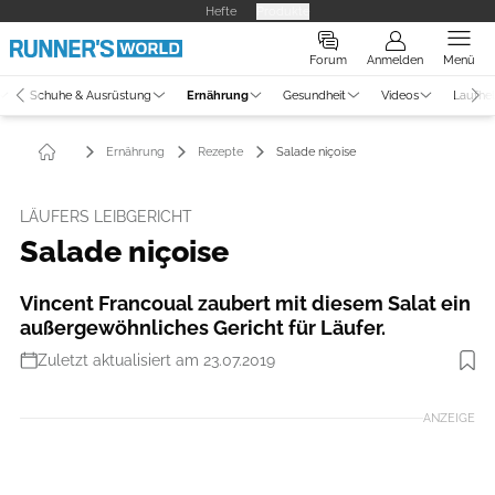
Hefte
Produkte
Forum
Anmelden
Menü
Schuhe & Ausrüstung
Ernährung
Gesundheit
Videos
Laufhe
Ernährung
Rezepte
Salade niçoise
LÄUFERS LEIBGERICHT
Salade niçoise
Vincent Francoual zaubert mit diesem Salat ein
außergewöhnliches Gericht für Läufer.
Zuletzt aktualisiert am 23.07.2019
Foto: Mitch Mandel
ANZEIGE