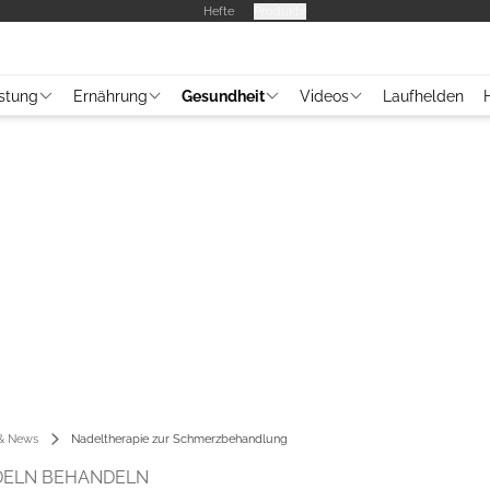
Hefte
Produkte
stung
Ernährung
Gesundheit
Videos
Laufhelden
 & News
Nadeltherapie zur Schmerzbehandlung
DELN BEHANDELN