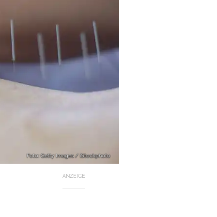
Foto: Getty Images / iStockphoto
ANZEIGE