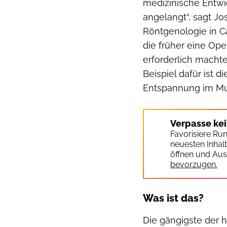
medizinische Entwi
angelangt“, sagt Jo
Röntgenologie in C
die früher eine Op
erforderlich machte
Beispiel dafür ist 
Entspannung im Mu
Verpasse ke
Favorisiere Ru
neuesten Inhal
öffnen und Aus
bevorzugen.
Was ist das?
Die gängigste der 