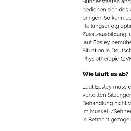
Bundesstaaten ange
bedienen sich des U
bringen. So kann de
Heilungserfolg opt
Zusatzausbildung, 
laut Epsley bemüh
Situation in Deutsc
Physiotherapie (ZVK
Wie läuft es ab?
Laut Epsley muss e
verteilten Sitzung
Behandlung nicht v
im Muskel-/Sehnenb
in Betracht gezoge