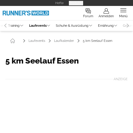
Hefte
Produkte
Forum
Anmelden
Menü
ne
Training
Laufevents
Schuhe & Ausrüstung
Ernährung
Gesun
Laufevents
Laufkalender
5 km Seelauf Essen
5 km Seelauf Essen
ANZEIGE