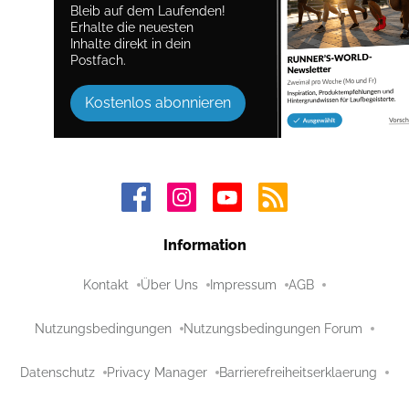
Bleib auf dem Laufenden!
Erhalte die neuesten
Inhalte direkt in dein
Postfach.
Kostenlos abonnieren
Information
Kontakt
Über Uns
Impressum
AGB
Nutzungsbedingungen
Nutzungsbedingungen Forum
Datenschutz
Privacy Manager
Barrierefreiheitserklaerung