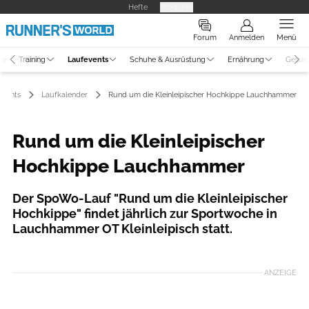
Hefte
Produkte
Forum
Anmelden
Menü
ne
Training
Laufevents
Schuhe & Ausrüstung
Ernährung
Gesun
events
Laufkalender
Rund um die Kleinleipischer Hochkippe Lauchhammer
Rund um die Kleinleipischer
Hochkippe Lauchhammer
Der SpoWo-Lauf "Rund um die Kleinleipischer
Hochkippe" findet jährlich zur Sportwoche in
Lauchhammer OT Kleinleipisch statt.
ANZEIGE