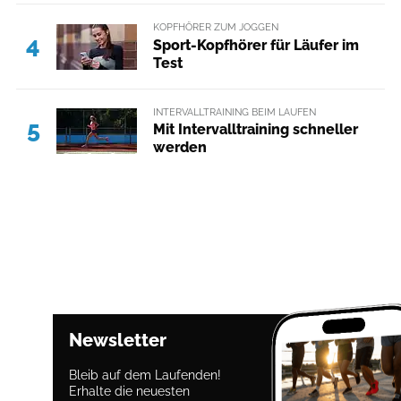
KOPFHÖRER ZUM JOGGEN
4
Sport-Kopfhörer für Läufer im
Test
INTERVALLTRAINING BEIM LAUFEN
5
Mit Intervalltraining schneller
werden
Newsletter
Bleib auf dem Laufenden!
Erhalte die neuesten